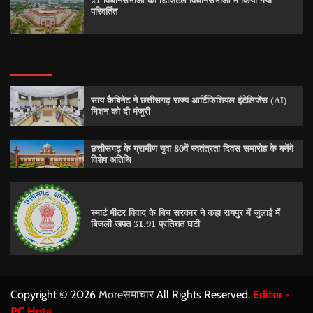
21 विधानसभाओं को डिजिटल विधानसभाओं में किया गया
परिवर्तित
साय कैबिनेट ने छत्तीसगढ़ राज्य आर्टिफिशियल इंटेलिजेंस (AI)
मिशन को दी मंजूरी
छत्तीसगढ़ के ग्रामीण युवा 80वें स्वतंत्रता दिवस समारोह के बनेंगे
विशेष अतिथि
स्मार्ट मीटर विवाद के बिच सरकार ने कहा रायपुर में जुलाई में
बिजली खपत 31.91 प्रतिशत घटी
Copyright © 2026
Moreसमाचार
All Rights Reserved.
Editor -
PC Hota