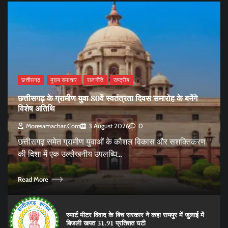
छत्तीसगढ़
मुख्य समाचार
राजनीति
राष्ट्रीय
छत्तीसगढ़ के ग्रामीण युवा 80वें स्वतंत्रता दिवस समारोह के बनेंगे
विशेष अतिथि
Moresamachar.com
3 August 2026
0
छत्तीसगढ़ समेत ग्रामीण युवाओं के कौशल विकास और सशक्तिकरण
की दिशा में एक उल्लेखनीय उपलब्धि…
Read More
स्मार्ट मीटर विवाद के बिच सरकार ने कहा रायपुर में जुलाई में
बिजली खपत 31.91 प्रतिशत घटी