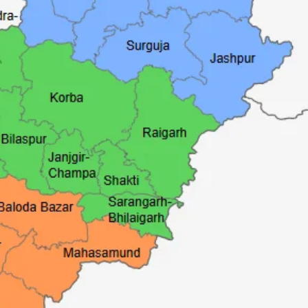
छत्तीसगढ़
ब्यूरोक्रेट्स
मुख्य समाचार
राजनीति
वित्त और व्यापार
साय कैबिनेट ने छत्तीसगढ़ राज्य आर्टिफिशियल
इंटेलिजेंस (AI) मिशन को दी मंजूरी
Moresamachar.com
5 August 2026
0