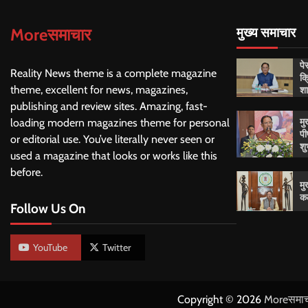
Moreसमाचार
मुख्य समाचार
पे
Reality News theme is a complete magazine
क्
शा
theme, excellent for news, magazines,
publishing and review sites. Amazing, fast-
मु
loading modern magazines theme for personal
पी
or editorial use. You’ve literally never seen or
शु
used a magazine that looks or works like this
before.
मु
कल
Follow Us On
YouTube
Twitter
Copyright © 2026
Moreसमाच