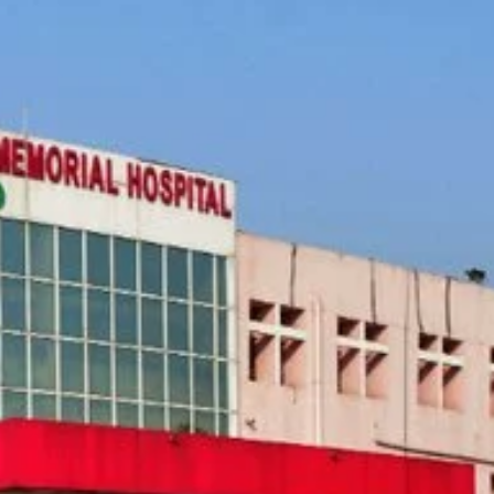
छत्तीसगढ़
ब्यूरोक्रेट्स
मुख्य समाचार
राजनीति
वित्त और व्यापार
साय कैबिनेट ने छत्तीसगढ़ राज्य आर्टिफिशियल
इंटेलिजेंस (AI) मिशन को दी मंजूरी
Moresamachar.com
5 August 2026
0