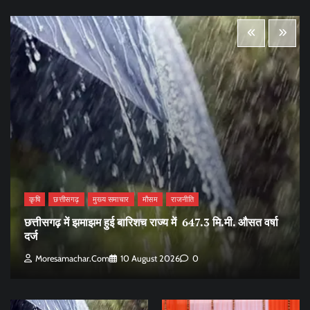
कृषि
छत्तीसगढ़
मुख्य समाचार
मौसम
राजनीति
छत्तीसगढ़ में झमाझम हुई बारिशच राज्य में 647.3 मि.मी. औसत वर्षा
दर्ज
Moresamachar.com
10 August 2026
0