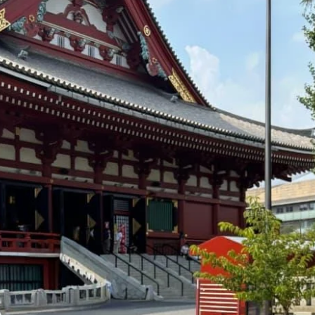
छत्तीसगढ़
ब्यूरोक्रेट्स
मुख्य समाचार
राजनीति
वित्त और व्यापार
साय कैबिनेट ने छत्तीसगढ़ राज्य आर्टिफिशियल
इंटेलिजेंस (AI) मिशन को दी मंजूरी
Moresamachar.com
5 August 2026
0