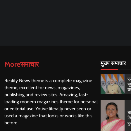
Moreसमाचार
मुख्य समाचार
प्
Reality News theme is a complete magazine
सु
theme, excellent for news, magazines,
उद
publishing and review sites. Amazing, fast-
loading modern magazines theme for personal
or editorial use. You’ve literally never seen or
भा
used a magazine that looks or works like this
लि
before.
पु