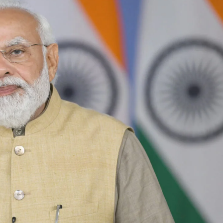
छत्तीसगढ़
ब्यूरोक्रेट्स
मुख्य समाचार
राजनीति
वित्त और व्यापार
साय कैबिनेट ने छत्तीसगढ़ राज्य आर्टिफिशियल
इंटेलिजेंस (AI) मिशन को दी मंजूरी
Moresamachar.com
5 August 2026
0