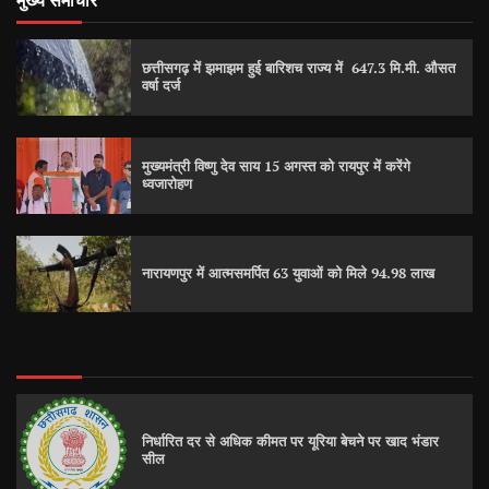
मुख्य समाचार
छत्तीसगढ़ में झमाझम हुई बारिशच राज्य में 647.3 मि.मी. औसत
वर्षा दर्ज
मुख्यमंत्री विष्णु देव साय 15 अगस्त को रायपुर में करेंगे
ध्वजारोहण
नारायणपुर में आत्मसमर्पित 63 युवाओं को मिले 94.98 लाख
निर्धारित दर से अधिक कीमत पर यूरिया बेचने पर खाद भंडार
सील