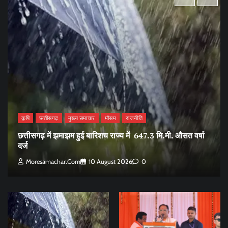
कृषि
छत्तीसगढ़
मुख्य समाचार
मौसम
राजनीति
छत्तीसगढ़ में झमाझम हुई बारिशच राज्य में 647.3 मि.मी. औसत वर्षा
दर्ज
Moresamachar.com
10 August 2026
0