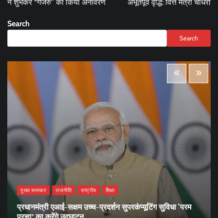
ने शुभंकर “गजरु” का किया अनावरण
अभूतपूर्व वृद्धि: वित्त मंत्री चौधरी
Search
Search
मुख्य समाचार
राजनीति
राष्ट्रीय
शिक्षा
प्रधानमंत्री एआई-सक्षम उच्च-प्रदर्शन सुपरकंप्यूटिंग सुविधा ‘परम
प्रज्ञा’ का करेंगे उद्घाटन