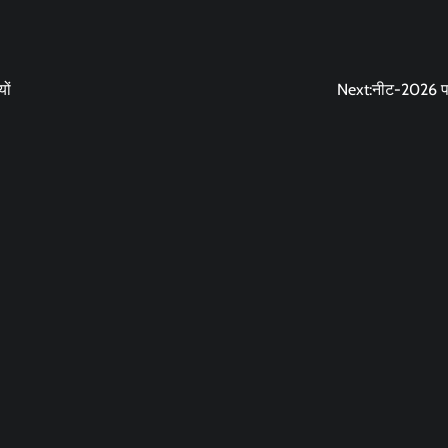
ों
Next:
नीट-2026 परीक