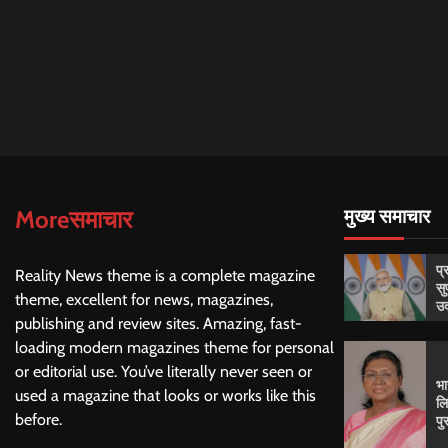
Moreसमाचार
मुख्य समाचार
प्
Reality News theme is a complete magazine
सु
theme, excellent for news, magazines,
उद
publishing and review sites. Amazing, fast-
loading modern magazines theme for personal
or editorial use. You’ve literally never seen or
भा
used a magazine that looks or works like this
लि
before.
पु