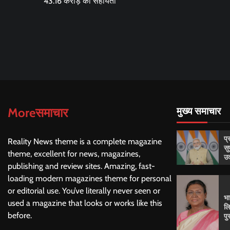
43.16 करोड़ की सहायता
navigation
Moreसमाचार
मुख्य समाचार
प्
Reality News theme is a complete magazine
सु
theme, excellent for news, magazines,
उद
publishing and review sites. Amazing, fast-
loading modern magazines theme for personal
or editorial use. You’ve literally never seen or
भा
used a magazine that looks or works like this
लि
before.
पु