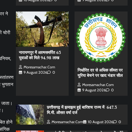
ार ने
ी चोरी
नारायणपुर में आत्मसमर्पित 63
युवाओं को मिले 94.98 लाख
धिनियम,
Moresamachar.com
निर्धारित दर से अधिक कीमत पर
9 August 2026
0
यूरिया बेचने पर खाद भंडार सील
स्तांतरण
ा भुगतान
Moresamachar.com
9 August 2026
0
ो जाता।
छत्तीसगढ़ में झमाझम हुई बारिशच राज्य में 647.3
हो।
मि.मी. औसत वर्षा दर्ज
ित होने
Moresamachar.com
10 August 2026
0
ासंगिक