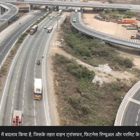
छत्तीसगढ़
मुख्य समाचार
राजनीति
राष्ट्रीय
मुख्यमंत्री साय ने असम के बाढ़ प्रभावितों की
सहायता के लिए असम मुख्यमंत्री से कि चर्चा;
छत्तीसगढ़ देगी 5 करोड़ रुपये
Moresamachar.com
9 August 2026
0
 में बदलाव किया है, जिसके तहत वाहन ट्रांसफर, फिटनेस रिन्यूअल और परमिट के