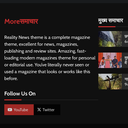
Moreसमाचार
मुख्य समाचार
छत
Reality News theme is a complete magazine
64
theme, excellent for news, magazines,
publishing and review sites. Amazing, fast-
मु
loading modern magazines theme for personal
मे
or editorial use. You’ve literally never seen or
used a magazine that looks or works like this
before.
ना
9
Follow Us On
YouTube
Twitter