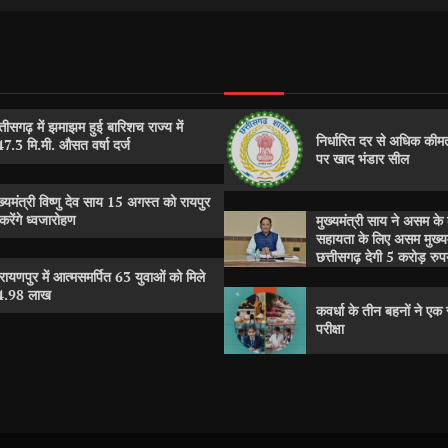
्तीसगढ़ में झमाझम हुई बारिशच राज्य में
निर्धारित दर से अधिक कीमत
7.3 मि.मी. औसत वर्षा दर्ज
पर खाद भंडार सील
ख्यमंत्री विष्णु देव साय 15 अगस्त को रायपुर
ं करेंगे ध्वजारोहण
मुख्यमंत्री साय ने असम के 
सहायता के लिए असम मुख्यमं
छत्तीसगढ़ देगी 5 करोड़ रुप
रायणपुर में आत्मसमर्पित 63 युवाओं को मिले
4.98 लाख
कवर्धा के तीन बहनों ने ए
परीक्षा