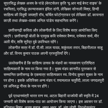
सुप्रसिद्ध लेखक अजय के पांडे (बेस्टसेलर कृति ‘यू आर माई बेस्ट वाइफ’ के
रचयिता), प्रसिद्ध उपन्यासकार इंदिरा दांगी, लेखिका सोनाली मिश्र, हिन्दी
साहित्य की विदुषी जयश्री रॉय, चर्चित फोटोग्राफर एवं लेखिका डॉ. कायनात
काज़ी तथा लेखक-वक्ता अनिल पांडेय सहभागिता करेंगे।
छत्तीसगढ़ी कविता और लोकगीतों के लिए विशेष सत्र आयोजित किए
जाएंगे। छत्तीसगढ़ी बोली के प्रमुख कवि रामेश्वर वैष्णव, रामेश्वर शर्मा, मीर
अली मीर, शशि सुरेंद्र दुबे उपस्थित रहेंगे।
लोकगीत सत्र में डॉ. पी.सी. लाल यादव, शकुंतला तरार, बिहारीलाल साहू
और डॉ. विनय कुमार पाठक अपनी प्रस्तुतियाँ देंगे।
उल्लेखनीय है कि साहित्य उत्सव के मंडपों का नामकरण प्रतिष्ठित
साहित्यकारों के नाम पर किया गया है। मुख्य मंडप ज्ञानपीठ पुरस्कार से
सम्मानित छत्तीसगढ़ के एकमात्र साहित्यकार स्व. विनोद कुमार शुक्ल के नाम
पर होगा। इसके अतिरिक्त अन्य मंडप पं. श्यामलाल चतुर्वेदी, लाला जगदलपुरी
एवं अनिरुद्ध नीरव के नाम पर होंगे।
पूर्व प्रधानमंत्री भारत रत्न स्व. अटल बिहारी वाजपेयी की स्मृति में 24
जनवरी को विशेष काव्य-पाठ का आयोजन किया जाएगा। इस अवसर पर डॉ.
बुद्धिनाथ मिश्र, अजय सहाब, अमन अक्षर, डॉ. अंशु जोशी, त्रिलोकचंद्र