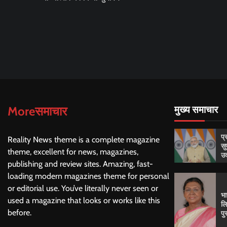
navigation
Moreसमाचार
मुख्य समाचार
प्
Reality News theme is a complete magazine
सु
theme, excellent for news, magazines,
उद
publishing and review sites. Amazing, fast-
loading modern magazines theme for personal
or editorial use. You’ve literally never seen or
भा
used a magazine that looks or works like this
लि
before.
पु