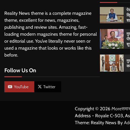
पे
Reality News theme is a complete magazine
क्
शा
theme, excellent for news, magazines,
publishing and review sites. Amazing, fast-
मु
loading modern magazines theme for personal
पी
or editorial use. You’ve literally never seen or
शु
used a magazine that looks or works like this
before.
मु
कल
Follow Us On
YouTube
Twitter
Copyright © 2026
Moreसमाच
Address - Royale C-503, A
Theme: Reality News By
Ad