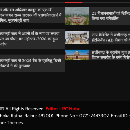
सा और वन अधिकार कानून का प्रभावी
21 विधानसभाओं को डिजिट
रियान्वयन राज्य सरकार की प्राथमिकताओं में
किया गया परिवर्तित
मिल: मुख्यमंत्री साय
ख्यमंत्री साय ने अपनी माँ के नाम पर लगाया
साय कैबिनेट ने छत्तीसगढ़ 
पल का पौधा; वन महोत्सव-2026 का हुआ
इंटेलिजेंस (AI) मिशन को दी
भारंभ
छत्तीसगढ़ के ग्रामीण युवा 8
दिवस समारोह के बनेंगे विश
ख्यमंत्री साय से 2025 बैच के प्रशिक्षु डिप्टी
ेक्टरों ने की मुलाकात
ार
All Rights Reserved.
Editor - PC Hota
shoka Ratna, Raipur 492001. Phone No.- 0771-2443302. Email I
ore Themes
.