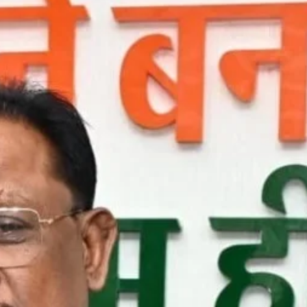
छत्तीसगढ़
ब्यूरोक्रेट्स
मुख्य समाचार
राजनीति
वित्त और व्यापार
साय कैबिनेट ने छत्तीसगढ़ राज्य आर्टिफिशियल
इंटेलिजेंस (AI) मिशन को दी मंजूरी
Moresamachar.com
5 August 2026
0