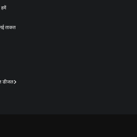
हमें
ं नई ताकत
प्त डीजल