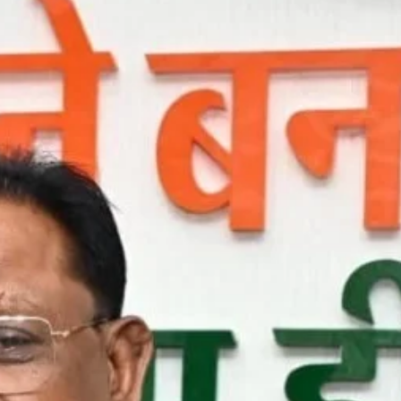
छत्तीसगढ़
ब्यूरोक्रेट्स
मुख्य समाचार
राजनीति
वित्त और व्यापार
साय कैबिनेट ने छत्तीसगढ़ राज्य आर्टिफिशियल
इंटेलिजेंस (AI) मिशन को दी मंजूरी
Moresamachar.com
5 August 2026
0