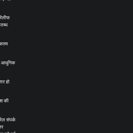
 रिलीफ
लब्ध
धिकतम
सी आधुनिक
तार हो
देश की
ेल संपर्क
तर