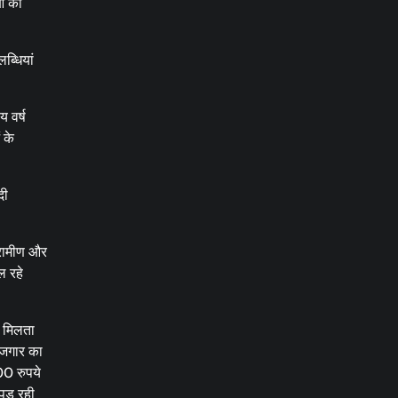
ओं को
ब्धियां
 वर्ष
 के
दी
्रामीण और
ल रहे
ार मिलता
रोजगार का
000 रुपये
पड़ रही