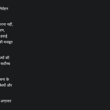
िर्वहन
रना नहीं,
करण,
 हवाई
 की मजबूत
यों की
सर्वोच्च
चना के
्धियों और
र अग्रसर