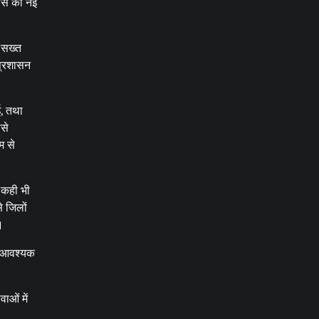
कास को नई
 सख्त
 प्रशासन
ई, तथा
से
म से
ं कही भी
े जिलों
।
था आवश्यक
ाओं में