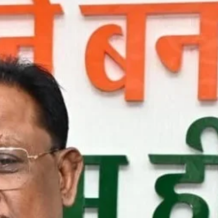
छत्तीसगढ़
ब्यूरोक्रेट्स
मुख्य समाचार
राजनीति
वित्त और व्यापार
साय कैबिनेट ने छत्तीसगढ़ राज्य आर्टिफिशियल
इंटेलिजेंस (AI) मिशन को दी मंजूरी
Moresamachar.com
5 August 2026
0