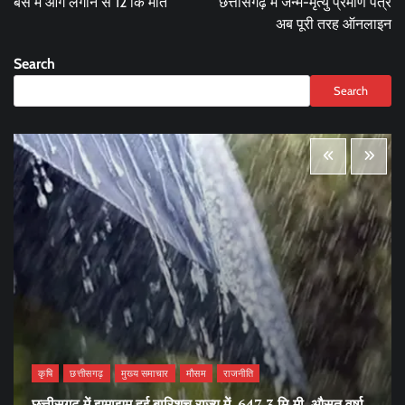
बस में आग लगाने से 12 कि मौत
छत्तीसगढ़ में जन्म-मृत्यु प्रमाण पत्र
अब पूरी तरह ऑनलाइन
Search
Search
कृषि
छत्तीसगढ़
मुख्य समाचार
मौसम
राजनीति
छत्तीसगढ़ में झमाझम हुई बारिशच राज्य में 647.3 मि.मी. औसत वर्षा