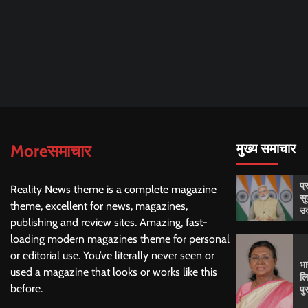
Moreसमाचार
मुख्य समाचार
प्
Reality News theme is a complete magazine
सु
theme, excellent for news, magazines,
उद
publishing and review sites. Amazing, fast-
loading modern magazines theme for personal
or editorial use. You’ve literally never seen or
भा
used a magazine that looks or works like this
लि
before.
पु