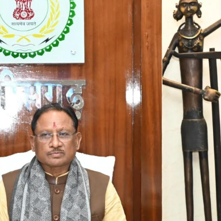
छत्तीसगढ़
ब्यूरोक्रेट्स
मुख्य समाचार
राजनीति
वित्त और व्यापार
साय कैबिनेट ने छत्तीसगढ़ राज्य आर्टिफिशियल
इंटेलिजेंस (AI) मिशन को दी मंजूरी
Moresamachar.com
5 August 2026
0