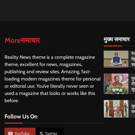
navigation
Moreसमाचार
मुख्य समाचार
पे
Reality News theme is a complete magazine
क्
शा
theme, excellent for news, magazines,
publishing and review sites. Amazing, fast-
मु
loading modern magazines theme for personal
पी
or editorial use. You’ve literally never seen or
शु
used a magazine that looks or works like this
before.
मु
कल
Follow Us On
YouTube
Twitter